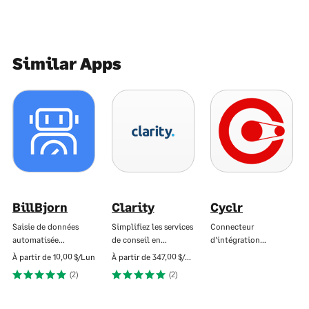
Similar Apps
BillBjorn
Clarity
Cyclr
Saisie de données
Simplifiez les services
Connecteur
automatisée…
de conseil en…
d'intégration…
À partir de
10,00 $/Lun
À partir de
347,00 $/Lun
(2)
(2)